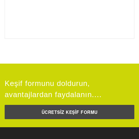
Keşif formunu doldurun,
avantajlardan faydalanın....
ÜCRETSİZ KEŞİF FORMU